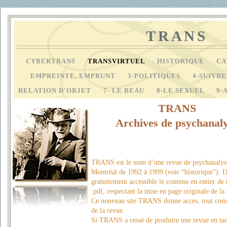
TRANS
CYBERTRANS
TRANSVIRTUEL
HISTORIQUE
CA
EMPREINTE, EMPRUNT
3-POLITIQUES
4-SUIVR
RELATION D'OBJET
7- LE BEAU
8-LE SEXUEL
9-
TRANS
Archives de psychanal
TRANS est le nom d’une revue de psychanalyse 
Montréal de 1992 à 1999 (voir “historique”). D
gratuitement accessible le contenu en entier 
.pdf, respectant la mise en page originale de la
Ce nouveau site TRANS donne accès, tout comm
de la revue.
Si TRANS a cessé de produire une revue en tant 