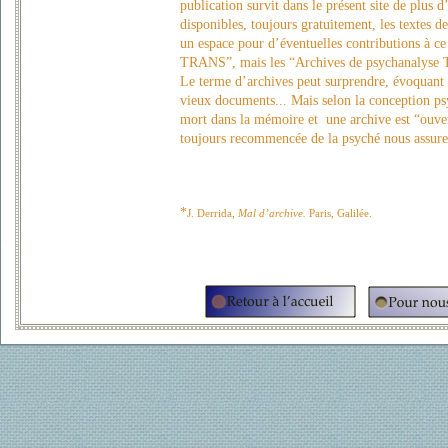
publication survit dans le présent site de plus
disponibles, toujours gratuitement, les textes 
un espace pour d’éventuelles contributions à ce
TRANS”, mais les “Archives de psychanalyse
Le terme d’archives peut surprendre, évoquant 
vieux documents... Mais selon la conception psy
mort dans la mémoire et une archive est “ouve
toujours recommencée de la psyché nous assure 
*
J. Derrida,
Mal d’archive.
Paris, Galilée.