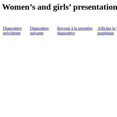
Women’s and girls’ presentatio
Diapositive
Diapositive
Revenir à la première
Afficher la 
précédente
suivante
diapositive
graphique