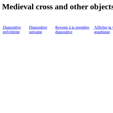
Medieval cross and other objects
Diapositive
Diapositive
Revenir à la première
Afficher la 
précédente
suivante
diapositive
graphique