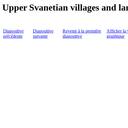
Upper Svanetian villages and l
Diapositive
Diapositive
Revenir à la première
Afficher la 
précédente
suivante
diapositive
graphique