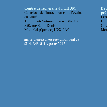
Centre de recherche du CHUM
Dép
Carrefour de l'innovation et de l'évaluation
pré
en santé
Éco
Tour Saint-Antoine, bureau S02.458
Uni
850, rue Saint-Denis
C.P.
Montréal (Québec) H2X 0A9
Mon
marie-pierre.sylvestre@umontreal.ca
(514) 343-6111, poste 52174