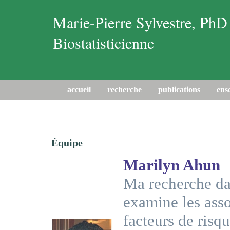
Marie-Pierre Sylvestre, PhD
Biostatisticienne
accueil
recherche
publications
ens
Équipe
Marilyn Ahun
Ma recherche da
examine les assoc
facteurs de risqu