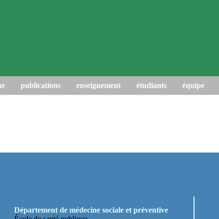
he
publications
enseignement
étudiants
équipe
Département de médecine sociale et préventive
École de santé publique