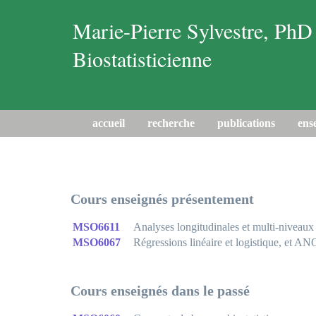
Marie-Pierre Sylvestre, PhD
Biostatisticienne
accueil
recherche
publications
ens
Cours enseignés présentement
MSO6611
Analyses longitudinales et multi-niveaux
MSO6067
Régressions linéaire et logistique, et 
Cours enseignés dans le passé