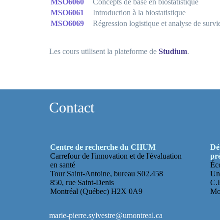
MSO6060
Concepts de base en biostatistique
MSO6061
Introduction à la biostatistique
MSO6069
Régression logistique et analyse de survi
Les cours utilisent la plateforme de
Studium
.
Contact
Centre de recherche du CHUM
Dé
Carrefour de l'innovation et de l'évaluation
pr
en santé
Éco
Tour Saint-Antoine, bureau S02.458
Uni
850, rue Saint-Denis
C.P
Montréal (Québec) H2X 0A9
Mo
marie-pierre.sylvestre@umontreal.ca