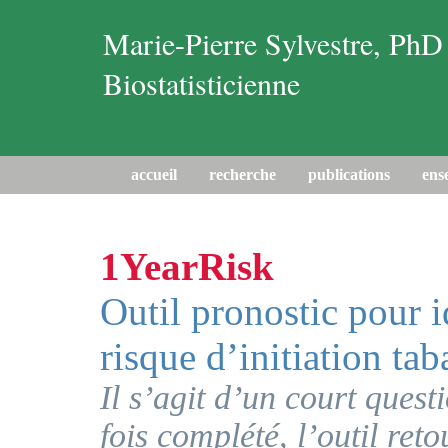
Marie-Pierre Sylvestre, PhD
Biostatisticienne
accueil
recherche
publications
ens
1YearRisk
Outil pronostic pour i
risque d’initiation ta
Il s’agit d’un court ques
fois complété, l’outil ret