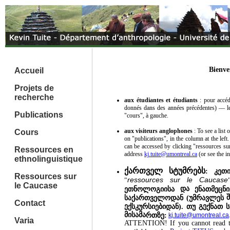
Bienve
Accueil
Projets de
recherche
aux étudiantes et étudiants
: pour accéd
donnés dans des années précédentes) — les 
Publications
"cours", à gauche.
aux visiteurs anglophones
: To see a list
Cours
on "publications", in the column at the lef
can be accessed by clicking "ressources su
Ressources en
address
kj.tuite@umontreal.ca
(or see the i
ethnolinguistique
ქართველ სტუმრებს
: კე
Ressources sur
ressources sur le Caucase
"
le Caucase
და
ე
ეთნოლოგიისა
ნათმეცნ
საქართველოდან (უმრავლეს
Contact
ე
გ
ე
ქსკურსიებიდან). თუ
ქნათ 
მ
ი
სა
მა
რთზე:
kj.tuite@umontreal.ca
Varia
ATTENTION! If you cannot read 