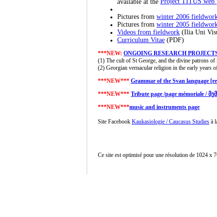
Project TITUS web 
available at the
Pictures from
winter 2006 fieldwor
Pictures from
winter 2005 fieldwor
Videos from fieldwork
(Ilia Uni Vi
Curriculum Vitae
(PDF)
***NEW:
ONGOING RESEARCH PROJECT
(1) The cult of St George, and the divine patrons o
(2) Georgian vernacular religion in the early years
***NEW***
Grammar of the Svan language [re
***NEW***
Tribute page /page mémoriale 
***NEW***
music and instruments page
Site Facebook
Kaukasiologie / Caucasus Studies
à l
Ce site est optimisé pour une résolution de 1024 x 